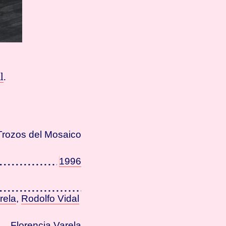
l
.
Trozos del Mosaico
1996
rela
,
Rodolfo Vidal
Florencia Varela