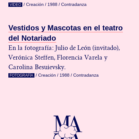
/
Creación
/
1988
/
Contradanza
VIDEO
V
e
s
t
i
d
o
s
y
M
a
s
c
o
t
a
s
e
n
e
l
t
e
a
t
r
o
d
e
l
N
o
t
a
r
i
a
d
o
En la fotografía: Julio de León (invitado),
Verónica Steffen, Florencia Varela y
Carolina Besuievsky.
/
Creación
/
1988
/
Contradanza
FOTOGRAFÍA