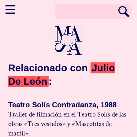
Relacionado con
Julio
De León
:
T
e
a
t
r
o
S
o
l
í
s
C
o
n
t
r
a
d
a
n
z
a
,
1
9
8
8
Trailer de filmación en el Teatro Solís de las
obras «Tres vestidos» y «Mascotitas de
marfil».